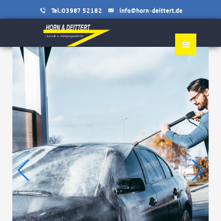
Tel.:03987 52182
info@horn-deittert.de
≡