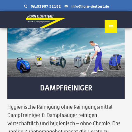
Tel.:03987 52182
info@horn-deittert.de
≡
DAMPFREINIGER
Hygienische Reinigung ohne Reinigungsmittel
Dampfreiniger & Dampfsauger reinigen
wirtschaftlich und hygienisch – ohne Chemie. Das
üppige Zubehörangebot macht die Geräte zu