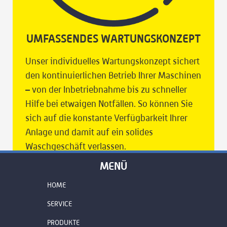
UMFASSENDES WARTUNGSKONZEPT
Unser individuelles Wartungskonzept sichert
den kontinuierlichen Betrieb Ihrer Maschinen
– von der Inbetriebnahme bis zu schneller
Hilfe bei etwaigen Notfällen. So können Sie
sich auf die konstante Verfügbarkeit Ihrer
Anlage und damit auf ein solides
Waschgeschäft verlassen.
MENÜ
HOME
SERVICE
PRODUKTE