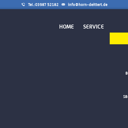
Tel.:03987 52182
info@horn-deittert.de
HOME
SERVICE
B
SB