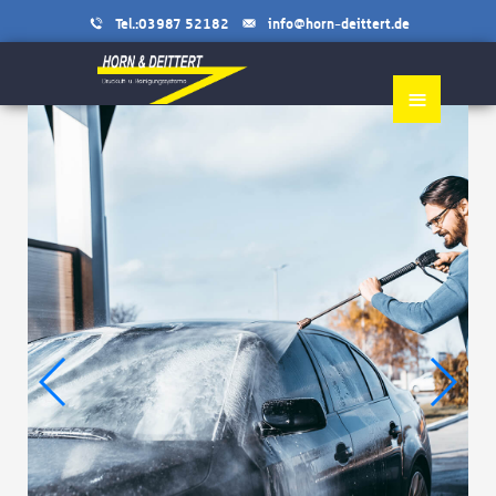
Tel.:03987 52182
info@horn-deittert.de
≡